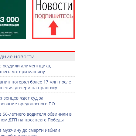
дние новости
е осудили алиментщика,
шего матери машину
анин потерял более 17 млн после
шения дочери на практику
ензенцев ждет суд за
зование вредоносного ПО
е 56-летнего водителя обвинили в
ном ДТП на проспекте Победы
е мужчину до смерти избили
овкой в подъезде