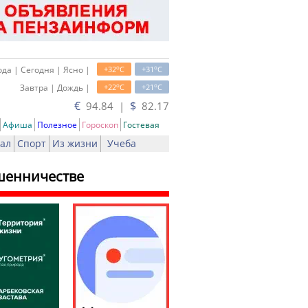
o
o
да | Сегодня | Ясно |
+32
C
+31
C
o
o
Завтра | Дождь |
+22
C
+21
C
€
$
94.84 |
82.17
Афиша
Полезное
Гороскоп
Гостевая
ал
Спорт
Из жизни
Учеба
шенничестве
ь