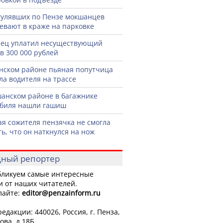
гулявших по Пензе мокшанцев
евают в краже на парковке
ец уплатил несуществующий
в 300 000 рублей
нском районе пьяная попутчица
ла водителя на трассе
анском районе в багажнике
биля нашли гашиш
я сожителя пензячка не смогла
ть, что он наткнулся на нож
ный репортер
ликуем самые интересные
и от наших читателей.
лайте:
editor
@penzainform.ru
едакции: 440026, Россия, г. Пенза,
ова, д.18Б.