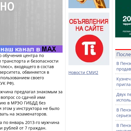
После
 обучения центра по
и транспорта и безопасности
В Пенз
люс», входящего в состав
продав
верситета, обвиняется в
Новости СМИ2
пользованием своего
Кузнеч
 УК РФ).
пригла
ужчина предлагал знакомым за
Двух п
вопрос со сдачей ими
исполь
нию в МРЭО ГИБДД без
 этом у инструктора не было
В Пенз
вать на экзаменаторов.
серьез
да по январь 2013-го мужчина
В Пенз
 рублей от 7 граждан.
монтир