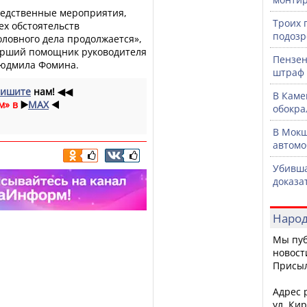
ледственные мероприятия,
Троих 
ех обстоятельств
подозр
ловного дела продолжается»,
арший помощник руководителя
Пензен
Людмила Фомина.
штраф 
ишите
нам!
◀◀
В Каме
м» в
▶️
MAX
◀️
обокра
В Мокш
автомо
Убивша
доказа
Народ
Мы пуб
новост
Присы
Адрес р
ул. Кир