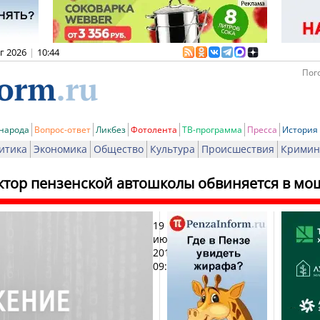
вг 2026
|
10:44
Пого
 народа
Вопрос-ответ
Ликбез
Фотолента
ТВ-программа
Пресса
История
итика
Экономика
Общество
Культура
Происшествия
Кримин
ктор пензенской автошколы обвиняется в мо
19
Печат
июля
2013,
09:51