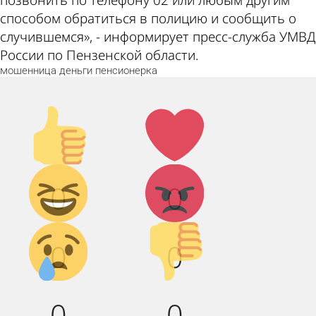
способом обратиться в полицию и сообщить о
случившемся», - информирует пресс-служба УМВД
России по Пензенской области.
мошенница
деньги
пенсионерка
Палец
Лайк!
вверх!
Дикий
Агрессия!
0
0
смех!
Грусть :(
Палец
0
0
вниз!
0
0