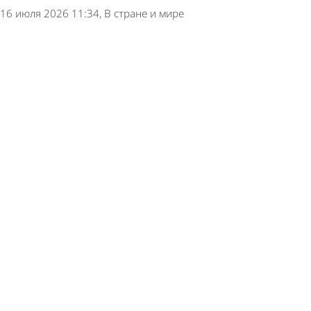
16 июля 2026 11:34
В стране и мире
Россияне оплатили штрафы на 35 000 рублей
цифровыми деньгами
3 июня 2026 21:29
Экономика
Названа сумма, которую пензенцы хранят на
счетах и вкладах
3 июня 2026 13:48
Экономика
Названа сумма, которую носят в кошельке
россияне
18 мая 2026 09:59
Экономика