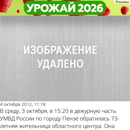
Криминал
Криминал
Очередная пенсионерка отдала
Очередная пенсионерка отдала
мошенницам 100 тысяч рублей
мошенницам 100 тысяч рублей
Другие новости
Погода и курсы
по теме
валют в Пензе
4 октября 2012, 11:18
В среду, 3 октября, в 15:20 в дежурную часть
УМВД России по городу Пензе обратилась 73-
летняя жительница областного центра. Она