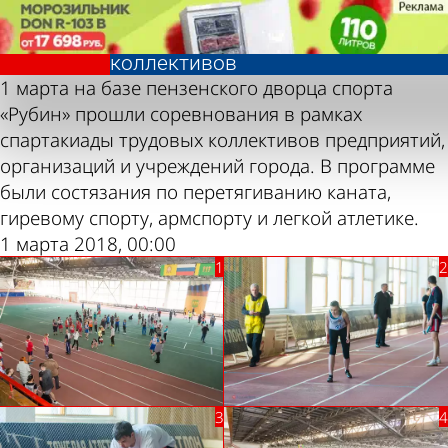
Фотолента,
Фотолента,
Спартакиада
Спартакиада
«Спорт»
«Спорт»
трудовых
трудовых
коллективов
коллективов
1 марта на базе пензенского дворца спорта
«Рубин» прошли соревнования в рамках
спартакиады трудовых коллективов предприятий,
организаций и учреждений города. В программе
были состязания по перетягиванию каната,
гиревому спорту, армспорту и легкой атлетике.
1 марта 2018, 00:00