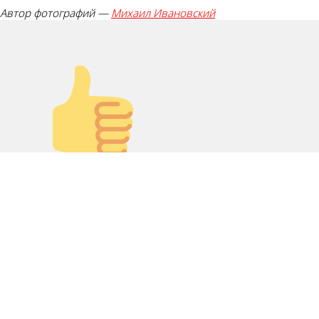
Автор фотографий —
Михаил Ивановский
Палец вверх!
Лайк!
0
Дикий смех!
0