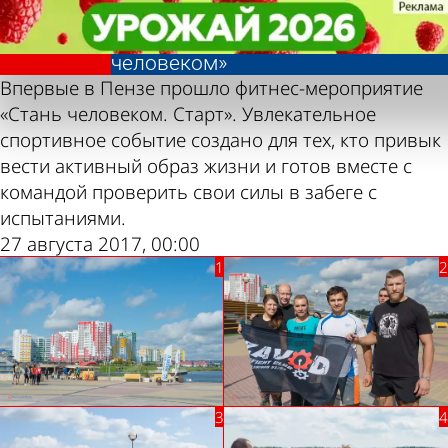
Фотолента,
Фотолента,
Тренировочный
Тренировочный
«Спорт»
«Спорт»
забег «Стань
забег «Стань
человеком»
человеком»
Впервые в Пензе прошло фитнес-мероприятие
«Стань человеком. Старт». Увлекательное
спортивное событие создано для тех, кто привык
вести активный образ жизни и готов вместе с
командой проверить свои силы в забеге с
испытаниями.
27 августа 2017, 00:00