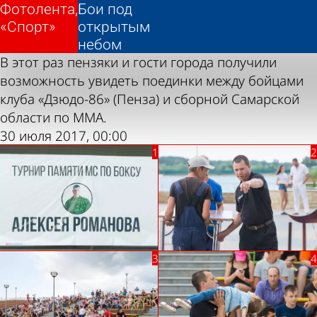
Фотолента,
Фотолента,
Бои под
Бои под
«Спорт»
«Спорт»
открытым
открытым
небом
небом
В этот раз пензяки и гости города получили
возможность увидеть поединки между бойцами
клуба «Дзюдо-86» (Пенза) и сборной Самарской
области по ММА.
30 июля 2017, 00:00