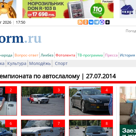
вг 2026
|
17:50
Погод
 народа
Вопрос-ответ
Ликбез
Фотолента
ТВ-программа
Пресса
История
ка
Культура
Молодёжь
Спорт
чемпионата по автослалому
| 27.07.2014