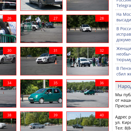
Telegr
На Мос
высади
В Росс
исправ
докуме
Женщин
необыч
тюрьм
В Пенз
сбил ж
Наро
Мы пуб
от наши
Присыл
Адрес р
ул. Кир
Тел: 8(