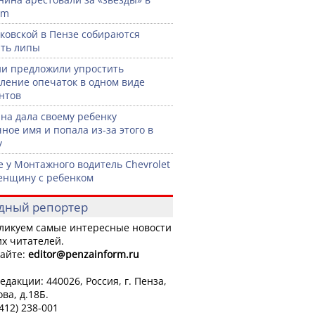
am
ковской в Пензе собираются
ть липы
ии предложили упростить
ление опечаток в одном виде
нтов
а дала своему ребенку
ное имя и попала из-за этого в
у
е у Монтажного водитель Chevrolet
енщину с ребенком
дный репортер
ликуем самые интересные новости
х читателей.
айте:
editor
@penzainform.ru
едакции: 440026, Россия, г. Пенза,
ова, д.18Б.
8412) 238-001