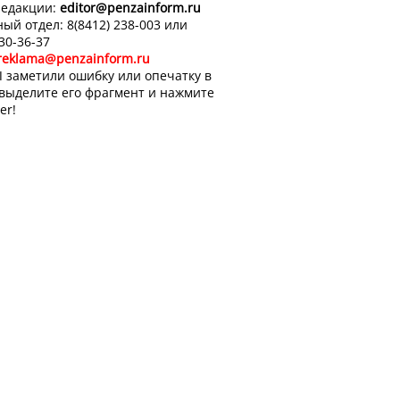
редакции:
editor
@penzainform.ru
ый отдел: 8(8412) 238-003 или
 30-36-37
reklama@penzainform.ru
 заметили ошибку или опечатку в
 выделите его фрагмент и нажмите
er!