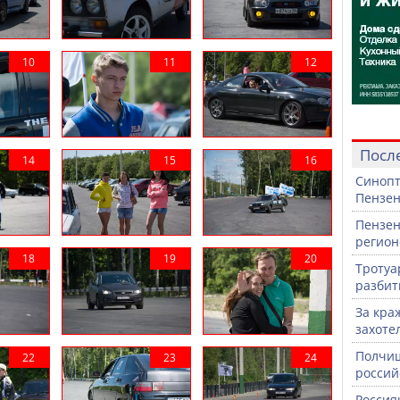
Посл
Синопт
Пензен
Пензен
регион
Тротуа
разби
За кра
захоте
Полчищ
россий
Россия