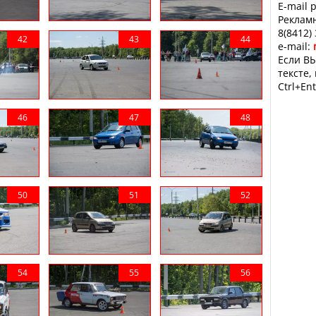
E-mail 
Рекламн
8(8412)
e-mail:
Если ВЫ
тексте,
Ctrl+Ent