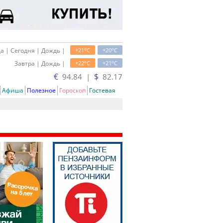
o
o
а | Сегодня | Дождь |
+21
C
+20
C
o
o
Завтра | Дождь |
+22
C
+21
C
€
$
94.84 |
82.17
Афиша
Полезное
Гороскоп
Гостевая