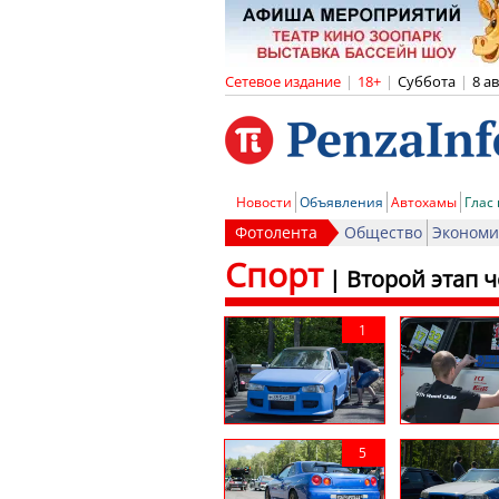
Сетевое издание
|
18+
|
Суббота
|
8 а
Новости
Объявления
Автохамы
Глас
Фотолента
Общество
Экономи
Спорт
|
Второй этап 