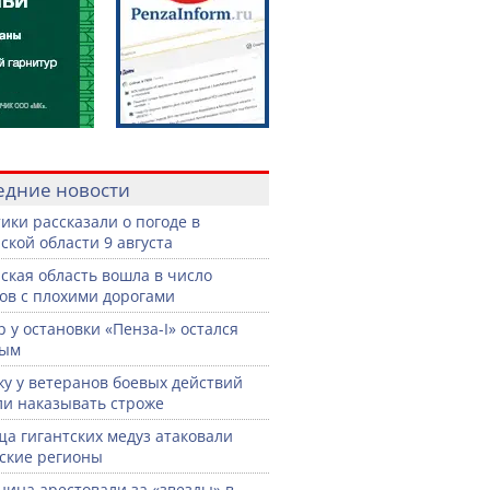
едние новости
ики рассказали о погоде в
ской области 9 августа
ская область вошла в число
ов с плохими дорогами
р у остановки «Пенза-I» остался
тым
жу у ветеранов боевых действий
ли наказывать строже
а гигантских медуз атаковали
ские регионы
нина арестовали за «звезды» в