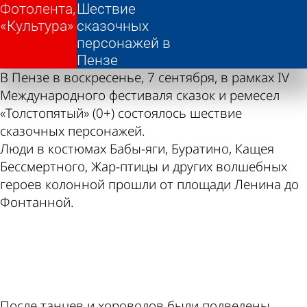
Фотолента,
Фотолента,
Шествие
Шествие
«Культура»
«Культура»
сказочных
сказочных
персонажей в
персонажей в
Пензе
Пензе
В Пензе в воскресенье, 7 сентября, в рамках IV
Международного фестиваля сказок и ремесел
«Толстопятый» (0+) состоялось шествие
сказочных персонажей.
Люди в костюмах Бабы-яги, Буратино, Кащея
Бессмертного, Жар-птицы и других волшебных
героев колонной прошли от площади Ленина до
Фонтанной.
ad
После танцев и хороводов были подведены