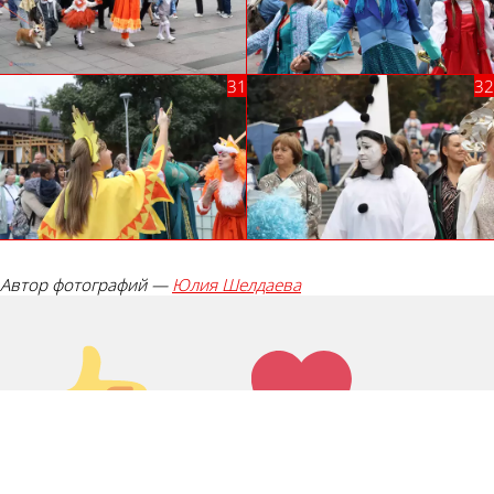
Автор фотографий —
Юлия Шелдаева
Палец
Лайк!
вверх!
Дикий
Агрессия!
смех!