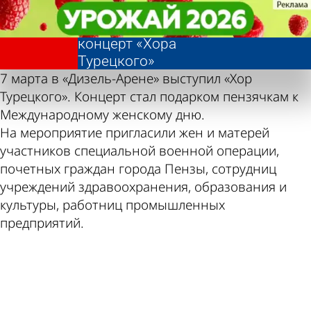
Фотолента,
Фотолента,
Пензячкам
Пензячкам
«Культура»
«Культура»
подарили
подарили
концерт «Хора
концерт «Хора
Турецкого»
Турецкого»
7 марта в «Дизель-Арене» выступил «Хор
Турецкого». Концерт стал подарком пензячкам к
Международному женскому дню.
На мероприятие пригласили жен и матерей
участников специальной военной операции,
почетных граждан города Пензы, сотрудниц
учреждений здравоохранения, образования и
культуры, работниц промышленных
предприятий.
ad