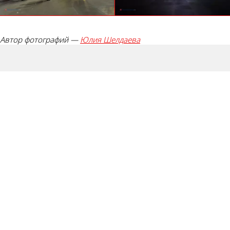
Автор фотографий —
Юлия Шелдаева
Палец
Лайк!
вверх!
Дикий смех!
Агрессия!
0
0
Грусть :(
Палец вниз!
0
0