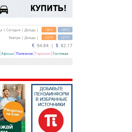
o
o
а | Сегодня | Дождь |
+30
C
+29
C
o
o
Завтра | Дождь |
+22
C
+21
C
€
$
94.84 |
82.17
Афиша
Полезное
Гороскоп
Гостевая