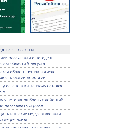
едние новости
ики рассказали о погоде в
ской области 9 августа
ская область вошла в число
ов с плохими дорогами
р у остановки «Пенза-I» остался
тым
жу у ветеранов боевых действий
ли наказывать строже
а гигантских медуз атаковали
ские регионы
нина арестовали за «звезды» в