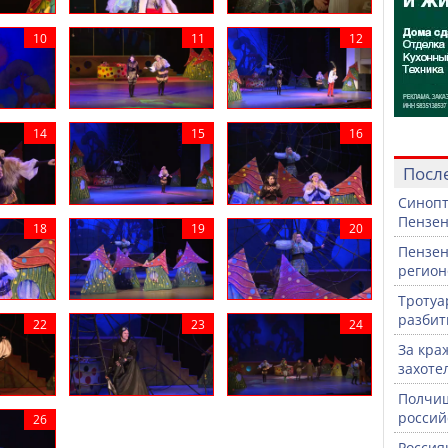
Посл
Синопт
Пензен
Пензен
регион
Тротуа
разби
За кра
захоте
Полчищ
россий
Россия