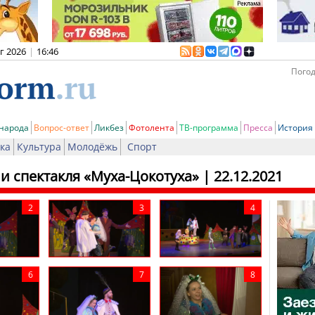
вг 2026
|
16:46
Погод
 народа
Вопрос-ответ
Ликбез
Фотолента
ТВ-программа
Пресса
История
ка
Культура
Молодёжь
Спорт
и спектакля «Муха-Цокотуха»
| 22.12.2021