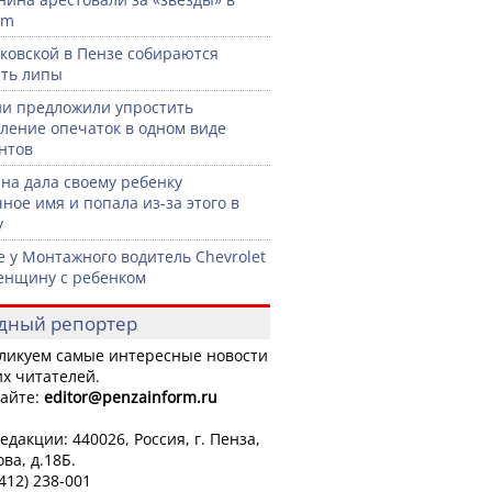
am
ковской в Пензе собираются
ть липы
ии предложили упростить
ление опечаток в одном виде
нтов
а дала своему ребенку
ное имя и попала из-за этого в
у
е у Монтажного водитель Chevrolet
енщину с ребенком
дный репортер
ликуем самые интересные новости
х читателей.
айте:
editor
@penzainform.ru
едакции: 440026, Россия, г. Пенза,
ова, д.18Б.
8412) 238-001