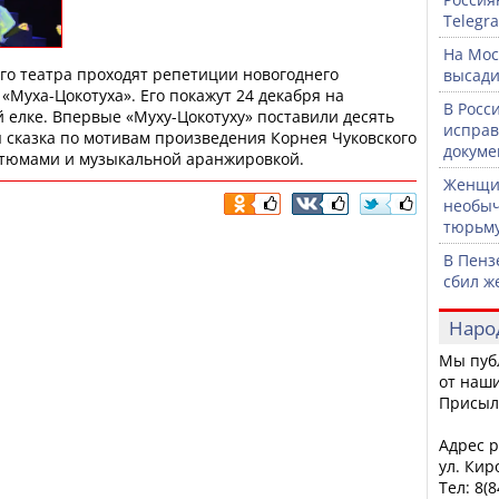
Telegr
На Мос
го театра проходят репетиции новогоднего
высади
«Муха-Цокотуха». Его покажут 24 декабря на
В Росс
 елке. Впервые «Муху-Цокотуху» поставили десять
исправ
ая сказка по мотивам произведения Корнея Чуковского
докуме
остюмами и музыкальной аранжировкой.
Женщин
необыч
тюрьм
В Пенз
сбил ж
Наро
Мы пуб
от наши
Присыл
Адрес р
ул. Кир
Тел: 8(