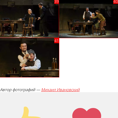
Автор фотографий —
Михаил Ивановский
Палец
Лайк!
вверх!