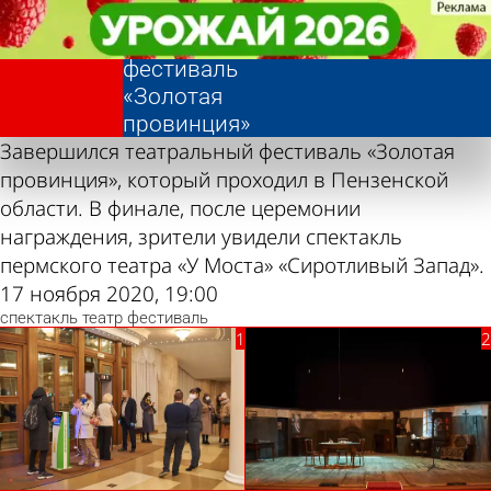
Фотолента,
Фотолента,
Завершен
Завершен
«Культура»
«Культура»
театральный
театральный
фестиваль
фестиваль
«Золотая
«Золотая
провинция»
провинция»
Завершился театральный фестиваль «Золотая
провинция», который проходил в Пензенской
области. В финале, после церемонии
награждения, зрители увидели спектакль
пермского театра «У Моста» «Сиротливый Запад».
17 ноября 2020, 19:00
спектакль
театр
фестиваль