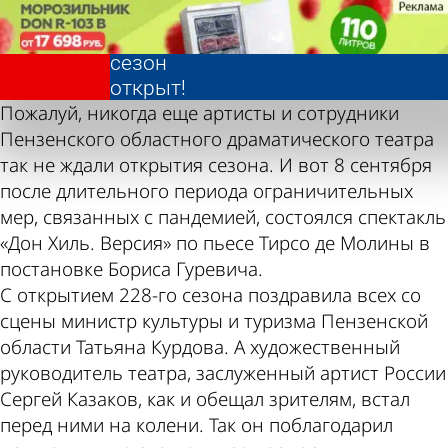
Фотолента,
Фотолента,
228-й
228-й
«Культура»
«Культура»
театральный
театральный
сезон
сезон
открыт!
открыт!
Пожалуй, никогда еще артисты и сотрудники
Пензенского областного драматического театра
так не ждали открытия сезона. И вот 8 сентября
после длительного периода ограничительных
мер, связанных с пандемией, состоялся спектакль
«Дон Хиль. Версия» по пьесе Тирсо де Молины в
постановке Бориса Гуревича.
С открытием 228-го сезона поздравила всех со
сцены министр культуры и туризма Пензенской
области Татьяна Курдова. А художественный
руководитель театра, заслуженный артист России
Сергей Казаков, как и обещал зрителям, встал
перед ними на колени. Так он поблагодарил