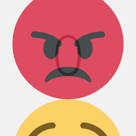
0
Грусть :(