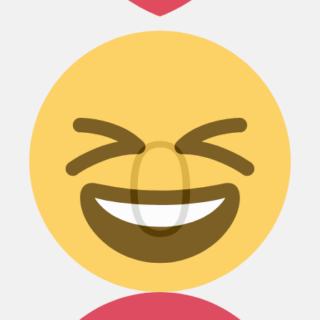
Дикий смех!
0
Агрессия!