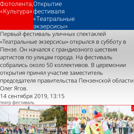
Фотолента,
Фотолента,
Открытие
Открытие
«Культура»
«Культура»
фестиваля
фестиваля
«Театральные
«Театральные
экзерсисы»
экзерсисы»
Первый фестиваль уличных спектаклей
«Театральные экзерсисы» открылся в субботу в
Пензе. Он начался с грандиозного шествия
артистов по улицам города. На фестиваль
собрались около 50 коллективов. В церемонии
открытия принял участие заместитель
председателя правительства Пензенской области
Олег Ягов.
14 сентября 2019, 13:15
театр
фестиваль