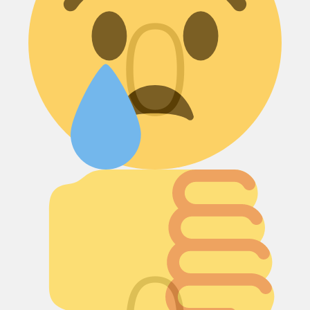
0
Палец вниз!