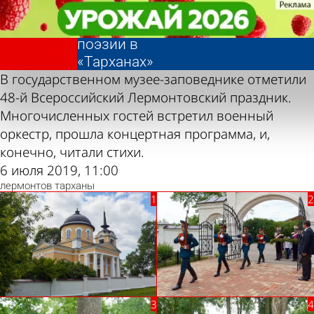
Фотолента,
Фотолента,
Лермонтовский
Лермонтовский
«Культура»
«Культура»
праздник
праздник
поэзии в
поэзии в
«Тарханах»
«Тарханах»
В государственном музее-заповеднике отметили
48-й Всероссийский Лермонтовский праздник.
Многочисленных гостей встретил военный
оркестр, прошла концертная программа, и,
конечно, читали стихи.
6 июля 2019, 11:00
лермонтов
тарханы