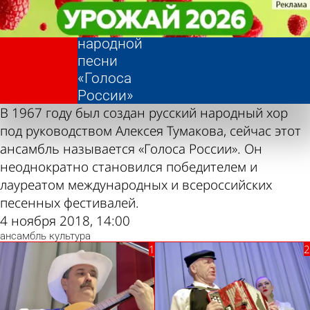
Фотолента,
Фотолента,
Концерт
Концерт
«Культура»
«Культура»
ансамбля
ансамбля
народной
народной
песни
песни
«Голоса
«Голоса
России»
России»
В 1967 году был создан русский народный хор
под руководством Алексея Тумакова, сейчас этот
ансамбль называется «Голоса России». Он
неоднократно становился победителем и
лауреатом международных и всероссийских
песенных фестивалей.
4 ноября 2018, 14:00
ансамбль
культура