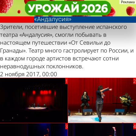
Фотолента,
Фотолента,
Выступление
Выступление
«Культура»
«Культура»
театра
театра
«Андалусия»
«Андалусия»
Зрители, посетившие выступление испанского
театра «Андалусия», смогли побывать в
настоящем путешествии «От Севильи до
Гранады». Театр много гастролирует по России, и
в каждом городе артистов встречают сотни
неравнодушных поклонников.
2 ноября 2017, 00:00