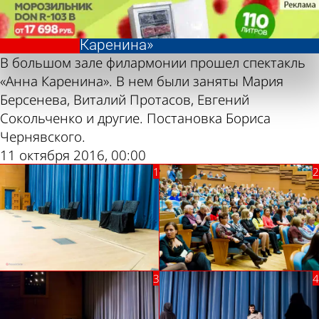
Фотолента,
Фотолента,
Спектакль
Спектакль
«Культура»
«Культура»
«Анна
«Анна
Каренина»
Каренина»
В большом зале филармонии прошел спектакль
«Анна Каренина». В нем были заняты Мария
Берсенева, Виталий Протасов, Евгений
Сокольченко и другие. Постановка Бориса
Чернявского.
11 октября 2016, 00:00