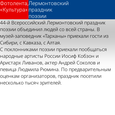
Фотолента,
Фотолента,
Лермонтовский
Лермонтовский
«Культура»
«Культура»
праздник
праздник
поэзии
поэзии
44-й Всероссийский Лермонтовский праздник
поэзии объединил людей со всей страны. В
музей-заповедник «Тарханы» приехали гости из
Сибири, с Кавказа, с Алтая.
С поклонниками поэзии приехали пообщаться
народные артисты России Иосиф Кобзон и
Аристарх Ливанов, актер Андрей Соколов и
певица Людмила Рюмина. По предварительным
оценкам организаторов, праздник посетили
несколько тысяч зрителей.