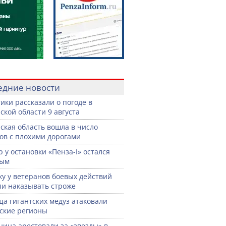
едние новости
ики рассказали о погоде в
ской области 9 августа
ская область вошла в число
ов с плохими дорогами
р у остановки «Пенза-I» остался
тым
жу у ветеранов боевых действий
ли наказывать строже
а гигантских медуз атаковали
ские регионы
нина арестовали за «звезды» в