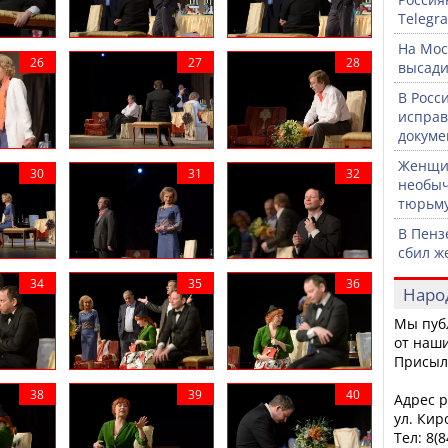
Telegr
На Мос
высади
В Росс
исправ
докуме
Женщин
необыч
тюрьм
В Пенз
сбил ж
Наро
Мы пуб
от наши
Присыл
Адрес р
ул. Кир
Тел: 8(