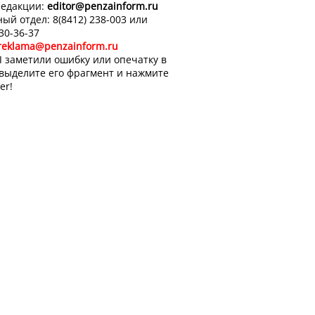
редакции:
editor
@penzainform.ru
ый отдел: 8(8412) 238-003 или
 30-36-37
reklama@penzainform.ru
 заметили ошибку или опечатку в
 выделите его фрагмент и нажмите
er!