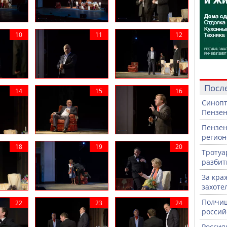
Посл
Синопт
Пензен
Пензен
регион
Тротуа
разби
За кра
захоте
Полчищ
россий
Россия