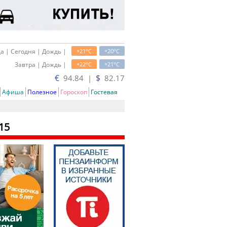
o
o
а | Сегодня | Дождь |
+21
C
+20
C
o
o
Завтра | Дождь |
+22
C
+21
C
€
$
94.84 |
82.17
Афиша
Полезное
Гороскоп
Гостевая
15