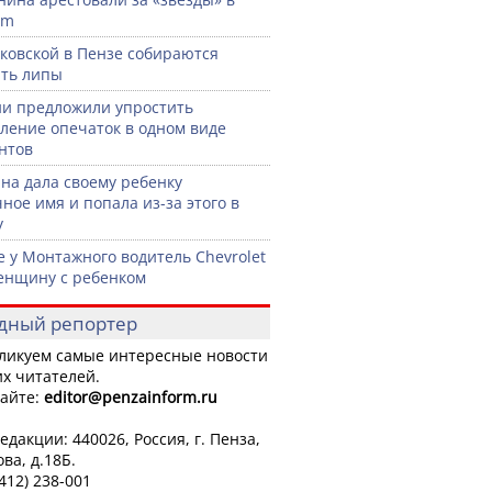
am
ковской в Пензе собираются
ть липы
ии предложили упростить
ление опечаток в одном виде
нтов
а дала своему ребенку
ное имя и попала из-за этого в
у
е у Монтажного водитель Chevrolet
енщину с ребенком
дный репортер
ликуем самые интересные новости
х читателей.
айте:
editor
@penzainform.ru
едакции: 440026, Россия, г. Пенза,
ова, д.18Б.
8412) 238-001