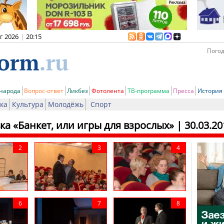
вг 2026
|
20:15
Погод
 народа
Вопрос-ответ
Ликбез
Фотолента
ТВ-программа
Пресса
История
ка
Культура
Молодёжь
Спорт
ка «Банкет, или игры для взрослых»
| 30.03.20