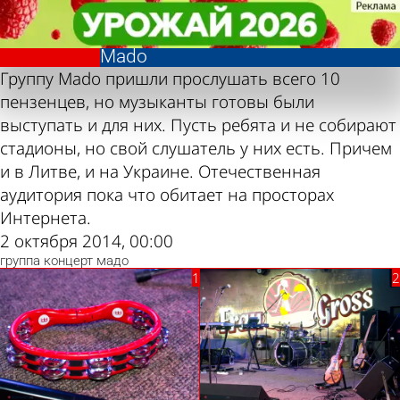
Фотолента,
Фотолента,
Выступление
Выступление
«Культура»
«Культура»
рок-группы
рок-группы
Mado
Mado
Группу Mado пришли прослушать всего 10
пензенцев, но музыканты готовы были
выступать и для них. Пусть ребята и не собирают
стадионы, но свой слушатель у них есть. Причем
и в Литве, и на Украине. Отечественная
аудитория пока что обитает на просторах
Интернета.
2 октября 2014, 00:00
группа
концерт
мадо