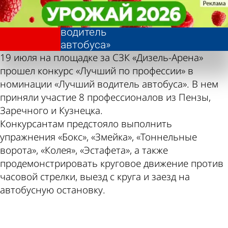
Фотолента,
Фотолента,
Конкурс
Конкурс
«Общество»
«Общество»
«Лучший
«Лучший
водитель
водитель
автобуса»
автобуса»
19 июля на площадке за СЗК «Дизель-Арена»
прошел конкурс «Лучший по профессии» в
номинации «Лучший водитель автобуса». В нем
приняли участие 8 профессионалов из Пензы,
Заречного и Кузнецка.
Конкурсантам предстояло выполнить
упражнения «Бокс», «Змейка», «Тоннельные
ворота», «Колея», «Эстафета», а также
продемонстрировать круговое движение против
часовой стрелки, выезд с круга и заезд на
автобусную остановку.