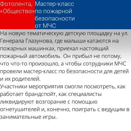
Фотолента,
Фотолента,
Мастер-класс
Мастер-класс
«Общество»
«Общество»
по пожарной
по пожарной
безопасности
безопасности
от МЧС
от МЧС
На новую тематическую детскую площадку на ул.
Генерала Глазунова, где малыши катаются на
пожарных машинках, приехал настоящий
пожарный автомобиль. Он прибыл не потому,
что что-то произошло, а чтобы сотрудники МЧС
провели мастер-класс по безопасности для детей
и их родителей.
Участники мероприятия смогли посмотреть, как
работает брандспойт, как специалисты
ликвидируют возгорание с помощью
огнетушителей и, конечно, поиграть с ведущим в
занимательные игры.