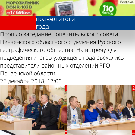
Фотолента,
Фотолента,
Попечительский
Попечительский
«Общество»
«Общество»
совет РГО
совет РГО
подвел итоги
подвел итоги
года
года
Прошло заседание попечительского совета
Пензенского областного отделения Русского
географического общества. На встречу для
подведения итогов уходящего года съехались
представители районных отделений РГО
Пензенской области.
26 декабря 2018, 17:00