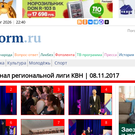
вг 2026
|
22:40
Пого
 народа
Вопрос-ответ
Ликбез
Фотолента
ТВ-программа
Пресса
История
ка
Культура
Молодёжь
Спорт
нал региональной лиги КВН
| 08.11.2017