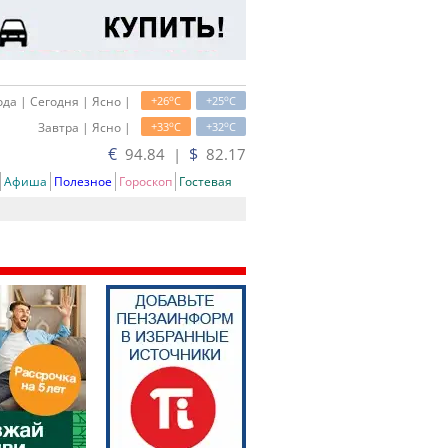
o
o
да | Сегодня | Ясно |
+26
C
+25
C
o
o
Завтра | Ясно |
+33
C
+32
C
€
$
94.84 |
82.17
Афиша
Полезное
Гороскоп
Гостевая