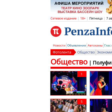
Сетевое издание
|
18+
|
Пятница
|
7 а
Новости
Объявления
Автохамы
Глас
Фотолента
Общество
Экономи
Общество
|
Полуфи