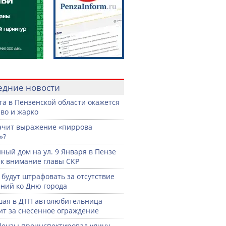
едние новости
ста в Пензенской области окажется
во и жарко
ачит выражение «пиррова
»?
ный дом на ул. 9 Января в Пензе
к внимание главы СКР
 будут штрафовать за отсутствие
ний ко Дню города
ая в ДТП автолюбительница
ит за снесенное ограждение
Пензы проинспектировал улицу