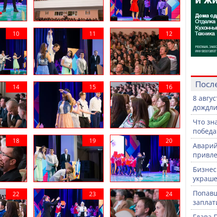
Посл
8 авгу
дождли
Что зн
победа
Аварий
привле
Бизнес
украше
Попавш
заплат
Глава 