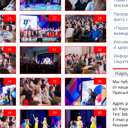
Москов
Прокур
факту 
«Терри
возвед
Россия
и здор
Информ
соцсет
Наро
Мы пуб
от наши
Присыл
Адрес р
ул. Кир
Тел: 8(
E-mail 
Рекламн