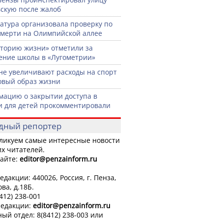
скую после жалоб
атура организовала проверку по
смерти на Олимпийской аллее
торию жизни» отметили за
ение школы в «Лугометрии»
не увеличивают расходы на спорт
овый образ жизни
ацию о закрытии доступа в
и для детей прокомментировали
дный репортер
ликуем самые интересные новости
х читателей.
айте:
editor
@penzainform.ru
едакции: 440026, Россия, г. Пенза,
ова, д.18Б.
8412) 238-001
редакции:
editor
@penzainform.ru
ый отдел: 8(8412) 238-003 или