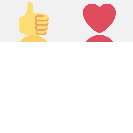
Палец
Лайк!
вверх!
Дикий смех!
Агрессия!
0
0
Грусть :(
Палец вниз!
0
0
0
0