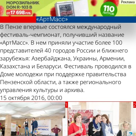
Фотолента,
Фотолента,
Фестиваль-
Фестиваль-
«Общество»
«Общество»
чемпионат
чемпионат
«АртМасс»
«АртМасс»
В Пензе впервые состоялся международный
фестиваль-чемпионат, получивший название
«АртМасс». В нем приняли участие более 100
представителей 40 городов России и ближнего
зарубежья: Азербайджана, Украины, Армении,
Казахстана и Беларуси. Фестиваль проводился в
Доме молодежи при поддержке правительства
Пензенской области, а также регионального
управления культуры и архива.
15 октября 2016, 00:00