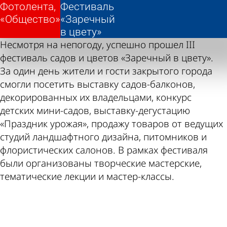
Фотолента,
Фотолента,
Фестиваль
Фестиваль
«Общество»
«Общество»
«Заречный
«Заречный
в цвету»
в цвету»
Несмотря на непогоду, успешно прошел III
фестиваль садов и цветов «Заречный в цвету».
За один день жители и гости закрытого города
смогли посетить выставку садов-балконов,
декорированных их владельцами, конкурс
детских мини-садов, выставку-дегустацию
«Праздник урожая», продажу товаров от ведущих
студий ландшафтного дизайна, питомников и
флористических салонов. В рамках фестиваля
были организованы творческие мастерские,
тематические лекции и мастер-классы.