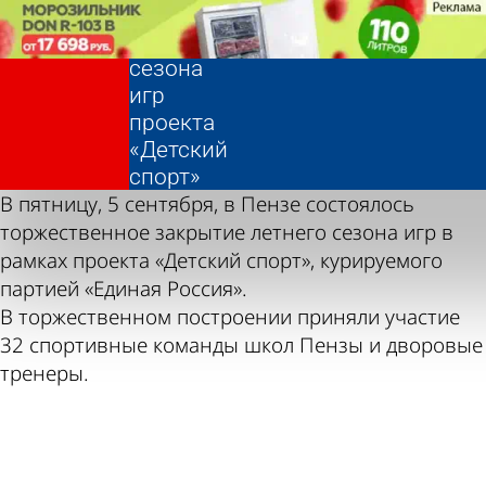
Фотолента,
Закрытие
«Общество»
летнего
сезона
Фотолента,
Закрытие
игр
«Общество»
летнего
проекта
сезона
«Детский
игр
спорт»
проекта
В пятницу, 5 сентября, в Пензе состоялось
«Детский
торжественное закрытие летнего сезона игр в
спорт»
рамках проекта «Детский спорт», курируемого
партией «Единая Россия».
В торжественном построении приняли участие
32 спортивные команды школ Пензы и дворовые
тренеры.