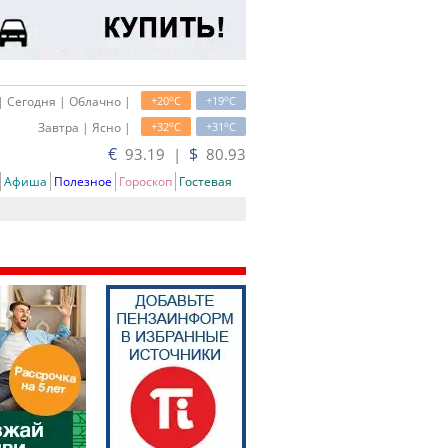
o
o
| Сегодня | Облачно |
+20
C
+19
C
o
o
Завтра | Ясно |
+32
C
+31
C
€
$
93.19 |
80.93
Афиша
Полезное
Гороскоп
Гостевая