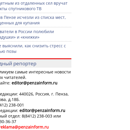
етным из отдаленных сел вручат
кты спутникового ТВ
 в Пензе исчезли из списка мест,
енных для купания
ватели в России полюбили
адушки» и «книжки»
 выяснили, как снизить стресс с
ью позы
дный репортер
ликуем самые интересные новости
х читателей.
айте:
editor
@penzainform.ru
едакции: 440026, Россия, г. Пенза,
ова, д.18Б.
8412) 238-001
редакции:
editor
@penzainform.ru
ый отдел: 8(8412) 238-003 или
 30-36-37
reklama@penzainform.ru