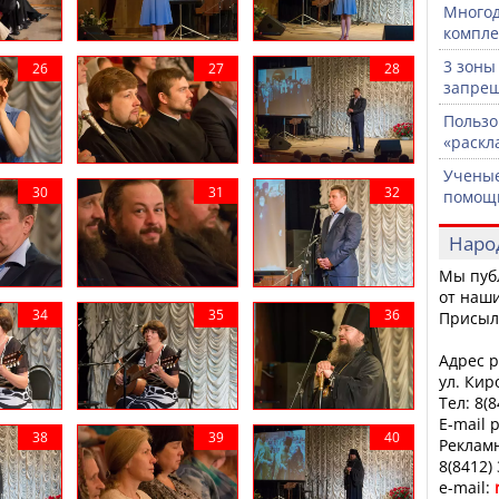
Многод
компле
3 зоны
запрещ
Пользо
«раскл
Ученые
помощ
Наро
Мы пуб
от наши
Присыл
Адрес р
ул. Кир
Тел: 8(
E-mail 
Рекламн
8(8412)
e-mail: