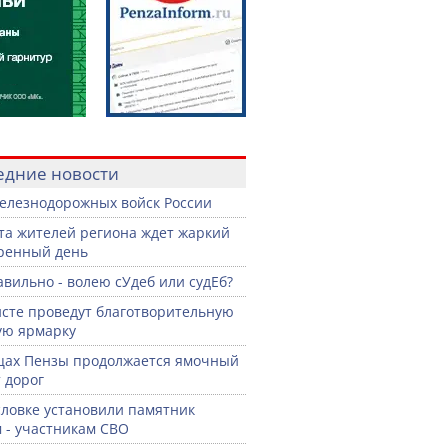
едние новости
елезнодорожных войск России
ста жителей региона ждет жаркий
ренный день
авильно - волею сУдеб или судЕб?
сте проведут благотворительную
ую ярмарку
цах Пензы продолжается ямочный
 дорог
словке установили памятник
 - участникам СВО