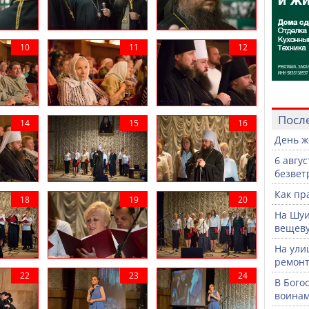
Посл
День ж
6 авгу
безвет
Как пр
На Шуи
вещев
На ули
ремонт
В Бого
воинам