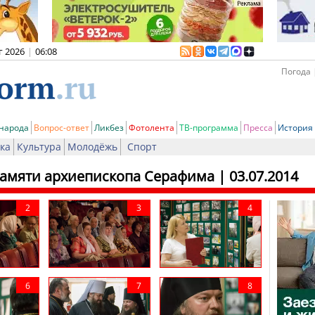
г 2026
|
06:08
Погода 
 народа
Вопрос-ответ
Ликбез
Фотолента
ТВ-программа
Пресса
История
ка
Культура
Молодёжь
Спорт
памяти архиепископа Серафима
| 03.07.2014