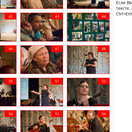
Если ВЫ
тексте,
Ctrl+Ent