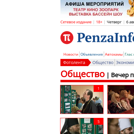
Сетевое издание
|
18+
|
Четверг
|
6 ав
Новости
Объявления
Автохамы
Глас
Фотолента
Общество
Экономи
Общество
|
Вечер 