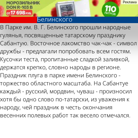
Фотолента,
Фотолента,
Сабантуй в
Сабантуй в
«Общество»
«Общество»
парке
парке
Белинского
Белинского
В Парке им. В. Г. Белинского прошли народные
гулянья, посвященные татарскому празднику
Сабантую. Восточное лакомство чак-чак - символ
дружбы - предлагали попробовать всем гостям.
Кусочки теста, пропитанные сладкой заливкой,
держатся крепко, словно народы в регионе.
Праздник плуга в парке имени Белинского -
торжество областного масштаба. На Сабантуе
каждый - русский, мордвин, чуваш - произносил
хотя бы одно слово по-татарски, из уважения к
народу, чей праздник в честь окончания
весенних полевых работ так весело отмечался.