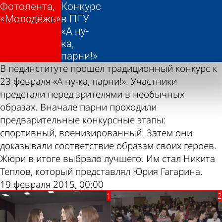
Фотолента,
Фотолента,
Конкурс
Конкурс
«Молодёжь»
«Молодёжь»
в ПГУ
в ПГУ
«А ну-
«А ну-
ка,
ка,
парни!»
парни!»
В пединституте прошел традиционный конкурс к
23 февраля «А ну-ка, парни!». Участники
предстали перед зрителями в необычных
образах. Вначале парни проходили
предварительные конкурсные этапы:
спортивный, военизированный. Затем они
доказывали соответствие образам своих героев.
Жюри в итоге выбрало лучшего. Им стал Никита
Теплов, который представлял Юрия Гагарина.
19 февраля 2015, 00:00