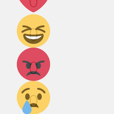
0
Дикий смех!
0
Агрессия!
0
Грусть :(
0