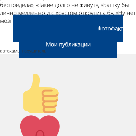
беспредела», «Такие долго не живут», «Башку бы
лично медленно и с хрустом открутила б», «Ну нет
мозгов у пацана», - написали они.
Добавить видео- или фотофакт
нарушения
Мои публикации
автохамы
нарушитель
Палец вверх!
Лайк!