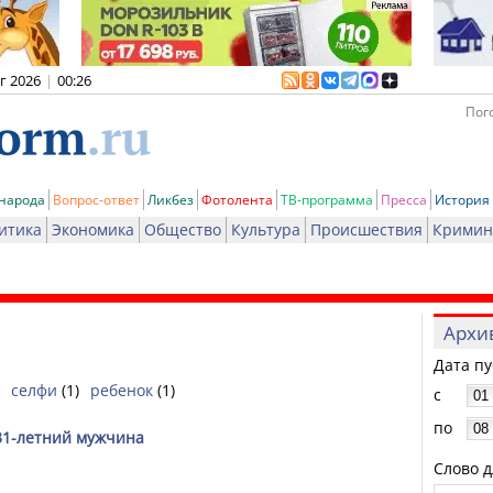
вг 2026
|
00:26
Пого
 народа
Вопрос-ответ
Ликбез
Фотолента
ТВ-программа
Пресса
История
итика
Экономика
Общество
Культура
Происшествия
Кримин
Архи
Дата п
селфи
(1)
ребенок
(1)
с
по
 31-летний мужчина
Слово д