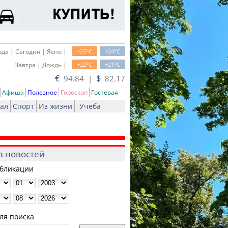
o
o
да | Сегодня | Ясно |
+25
C
+24
C
o
o
Завтра | Дождь |
+22
C
+21
C
€
$
94.84 |
82.17
Афиша
Полезное
Гороскоп
Гостевая
ал
Спорт
Из жизни
Учеба
в новостей
убликации
ля поиска