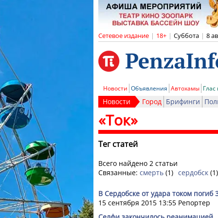
Сетевое издание
|
18+
|
Суббота
|
8 а
Новости
Объявления
Автохамы
Глас
Новости
Город
Брифинги
Пол
«Ток»
Тег статей
Всего найдено 2 статьи
Связанные:
смерть
(1)
сердобск
(1)
В Сердобске от удара током погиб
15 сентября 2015 13:55
Репортер
Селфи закончилось реанимацией