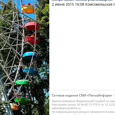
2 июня 2015 16:08
Комсомольская 
Сетевое издание СМИ «ПензаИнформ»
Зарегистрировано Федеральной службой по надз
Реестровая запись ЭЛ № ФС 77-77315 от 10.12.2
editor@penzainform.ru.
На информационном ресурсе применяются внешн