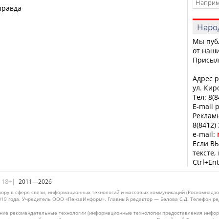
правда
Наро
Мы пуб
от наши
Присыл
Адрес р
ул. Кир
Тел: 8(
E-mail 
Рекламн
8(8412)
e-mail:
Если ВЫ
тексте,
Ctrl+Ent
|18+|
2011—2026
ору в сфере связи, информационных технологий и массовых коммуникаций (Роскомнадзо
019 года. Учредитель ООО «ПензаИнформ». Главный редактор — Белова С.Д. Телефон реда
ие рекомендательные технологии (информационные технологии предоставления информ