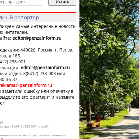
дный репортер
ликуем самые интересные новости
х читателей.
айте:
editor
@penzainform.ru
едакции: 440026, Россия, г. Пенза,
ова, д.18Б.
8412) 238-001
редакции:
editor
@penzainform.ru
ый отдел: 8(8412) 238-003 или
 30-36-37
reklama@penzainform.ru
 заметили ошибку или опечатку в
 выделите его фрагмент и нажмите
er!
р).
кции 8 (8412) 238-001, e-mail:
ации на основе сбора, систематизации и