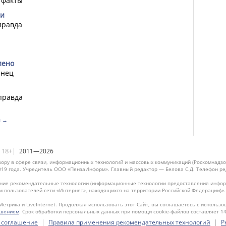
 факты
ии
правда
лено
инец
правда
я →
|18+|
2011—2026
ору в сфере связи, информационных технологий и массовых коммуникаций (Роскомнадзо
019 года. Учредитель ООО «ПензаИнформ». Главный редактор — Белова С.Д. Телефон реда
ие рекомендательные технологии (информационные технологии предоставления информ
м пользователей сети «Интернет», находящихся на территории Российской Федерации)»
Метрика и LiveInternet. Продолжая использовать этот Сайт, вы соглашаетесь с использо
ашением
. Срок обработки персональных данных при помощи cookie-файлов составляет 14
|
|
 соглашение
Правила применения рекомендательных технологий
Р