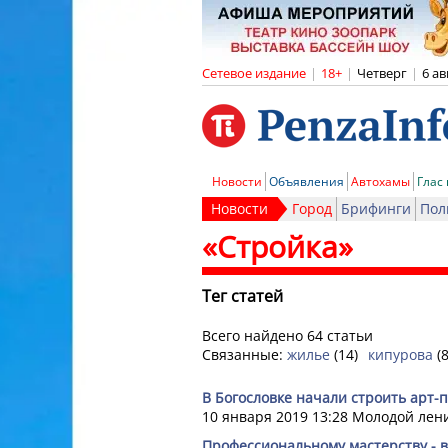
Сетевое издание
|
18+
|
Четверг
|
6 ав
Новости
Объявления
Автохамы
Глас
Новости
Город
Брифинги
Пол
«Стройка»
Тег статей
Всего найдено 64 статьи
Связанные:
жилье
(14)
кипурова
(8
В Богословке начали строить арт-­п
10 января 2019 13:28
Молодой лен
Профессиональному мастерству - в