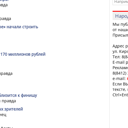
авда
Наро
равда
Мы пуб
ре» начали строить
от наши
Присыл
Адрес р
ул. Кир
 170 миллионов рублей
Тел: 8(
E-mail 
Рекламн
8(8412)
правда
e-mail:
Если ВЫ
тексте,
Ctrl+Ent
близится к финишу
 правда
ых зрителей
нец