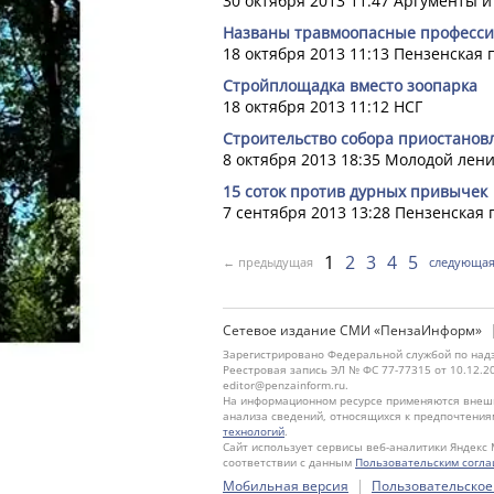
30 октября 2013 11:47
Аргументы и
Названы травмоопасные професс
18 октября 2013 11:13
Пензенская 
Стройплощадка вместо зоопарка
18 октября 2013 11:12
НСГ
Строительство собора приостанов
8 октября 2013 18:35
Молодой лен
15 соток против дурных привычек
7 сентября 2013 13:28
Пензенская 
1
2
3
4
5
← предыдущая
следующа
Сетевое издание СМИ «ПензаИнформ»
Зарегистрировано Федеральной службой по надз
Реестровая запись ЭЛ № ФС 77-77315 от 10.12.2
editor@penzainform.ru.
На информационном ресурсе применяются внешн
анализа сведений, относящихся к предпочтения
технологий
.
Сайт использует сервисы веб-аналитики Яндекс 
соответствии с данным
Пользовательским согл
|
Мобильная версия
Пользовательское