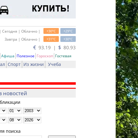
o
o
| Сегодня | Облачно |
+30
C
+29
C
o
o
Завтра | Облачно |
+31
C
+30
C
€
$
93.19 |
80.93
Афиша
Полезное
Гороскоп
Гостевая
ал
Спорт
Из жизни
Учеба
в новостей
убликации
ля поиска