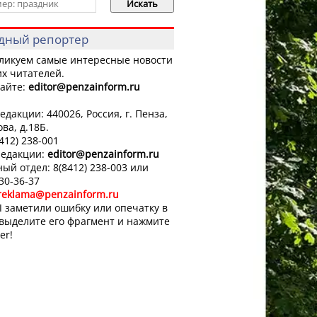
дный репортер
ликуем самые интересные новости
х читателей.
айте:
editor
@penzainform.ru
едакции: 440026, Россия, г. Пенза,
ова, д.18Б.
8412) 238-001
редакции:
editor
@penzainform.ru
ый отдел: 8(8412) 238-003 или
 30-36-37
reklama@penzainform.ru
 заметили ошибку или опечатку в
 выделите его фрагмент и нажмите
er!