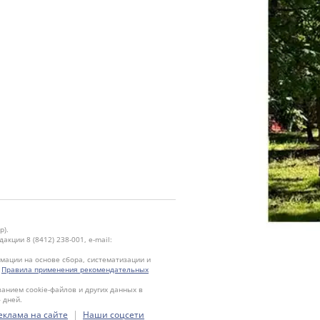
р).
кции 8 (8412) 238-001, e-mail:
ации на основе сбора, систематизации и
.
Правила применения рекомендательных
ванием cookie-файлов и других данных в
 дней.
|
еклама на сайте
Наши соцсети