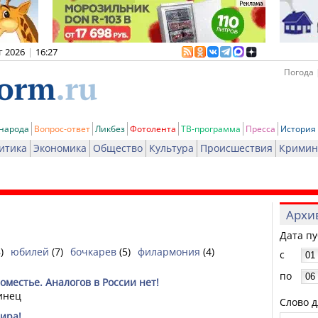
г 2026
|
16:27
Погода 
 народа
Вопрос-ответ
Ликбез
Фотолента
ТВ-программа
Пресса
История
итика
Экономика
Общество
Культура
Происшествия
Кримин
Архи
Дата п
)
юбилей
(7)
бочкарев
(5)
филармония
(4)
с
по
оместье. Аналогов в России нет!
инец
Слово д
ира!