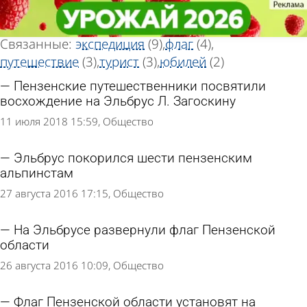
Тег новостей
Тег новостей
«Эльбрус»
«Эльбрус»
Всего найдено 15 новостей
Связанные:
экспедиция
(9)
флаг
(4)
путешествие
(3)
турист
(3)
юбилей
(2)
Пензенские путешественники посвятили
восхождение на Эльбрус Л. Загоскину
11 июля 2018 15:59
Общество
Эльбрус покорился шести пензенским
альпинстам
27 августа 2016 17:15
Общество
На Эльбрусе развернули флаг Пензенской
области
26 августа 2016 10:09
Общество
Флаг Пензенской области установят на