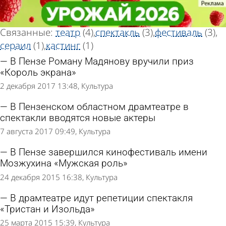
Тег новостей
Тег новостей
«Роль»
«Роль»
Всего найдено 8 новостей
Связанные:
театр
(4)
спектакль
(3)
фестиваль
(3)
сераил
(1)
кастинг
(1)
В Пензе Роману Мадянову вручили приз
«Король экрана»
2 декабря 2017 13:48
Культура
В Пензенском областном драмтеатре в
спектакли вводятся новые актеры
7 августа 2017 09:49
Культура
В Пензе завершился кинофестиваль имени
Мозжухина «Мужская роль»
24 декабря 2015 16:38
Культура
В драмтеатре идут репетиции спектакля
«Тристан и Изольда»
25 марта 2015 15:39
Культура