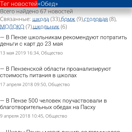
Тег новостей
Тег новостей
«Обед»
«Обед»
Всего найдено 67 новостей
Связанные:
школа
(33)
бомж
(9)
столовая
(8)
МОЛОКО
(7)
школьник
(6)
В Пензе школьникам рекомендуют потратить
деньги с карт до 23 мая
13 мая 2019 16:34
Общество
В Пензенской области проанализируют
стоимость питания в школах
17 апреля 2018 09:50
Общество
В Пензе 500 человек поучаствовали в
благотворительных обедах на Пасху
9 апреля 2018 10:45
Общество