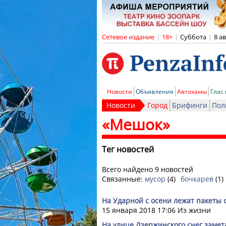
Сетевое издание
|
18+
|
Суббота
|
8 а
Новости
Объявления
Автохамы
Глас
Новости
Город
Брифинги
Пол
«Мешок»
Тег новостей
Всего найдено 9 новостей
Связанные:
мусор
(4)
бочкарев
(1)
На Ударной с осени лежат пакеты 
15 января 2018 17:06
Из жизни
На улице Дзержинского снег замет