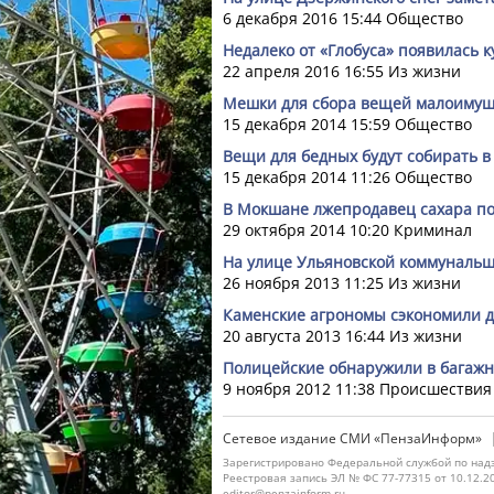
6 декабря 2016 15:44
Общество
Недалеко от «Глобуса» появилась к
22 апреля 2016 16:55
Из жизни
Мешки для сбора вещей малоимущи
15 декабря 2014 15:59
Общество
Вещи для бедных будут собирать 
15 декабря 2014 11:26
Общество
В Мокшане лжепродавец сахара по
29 октября 2014 10:20
Криминал
На улице Ульяновской коммунальщ
26 ноября 2013 11:25
Из жизни
Каменские агрономы сэкономили д
20 августа 2013 16:44
Из жизни
Полицейские обнаружили в багаж
9 ноября 2012 11:38
Происшествия
Сетевое издание СМИ «ПензаИнформ»
Зарегистрировано Федеральной службой по надз
Реестровая запись ЭЛ № ФС 77-77315 от 10.12.2
editor@penzainform.ru.