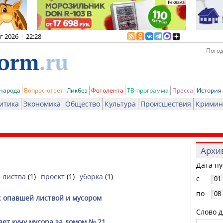
вг 2026
|
22:28
Погод
 народа
Вопрос-ответ
Ликбез
Фотолента
ТВ-программа
Пресса
История
итика
Экономика
Общество
Культура
Происшествия
Кримин
Архи
Дата п
листва
(1)
проект
(1)
уборка
(1)
с
по
с опавшей листвой и мусором
Слово д
ает кучу мусора за домом № 21