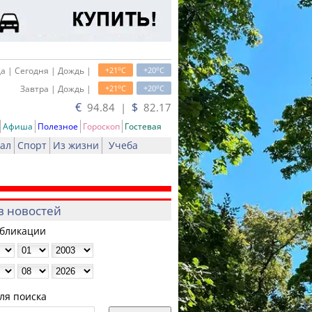
o
o
а | Сегодня | Дождь |
+21
C
+20
C
o
o
Завтра | Дождь |
+21
C
+20
C
€
$
94.84 |
82.17
Афиша
Полезное
Гороскоп
Гостевая
ал
Спорт
Из жизни
Учеба
в новостей
убликации
ля поиска