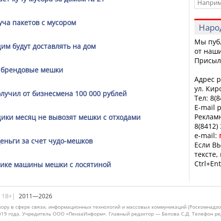
уча пакетов с мусором
Наро
Мы пуб
м будут доставлять на дом
от наши
Присыл
в брендовые мешки
Адрес р
ул. Кир
лучил от бизнесмена 100 000 рублей
Тел: 8(
E-mail 
Рекламн
ики месяц не вывозят мешки с отходами
8(8412)
e-mail:
еньги за счет чудо-мешков
Если ВЫ
тексте,
Ctrl+Ent
нике машины мешки с лосятиной
|18+|
2011—2026
ору в сфере связи, информационных технологий и массовых коммуникаций (Роскомнадзо
019 года. Учредитель ООО «ПензаИнформ». Главный редактор — Белова С.Д. Телефон реда