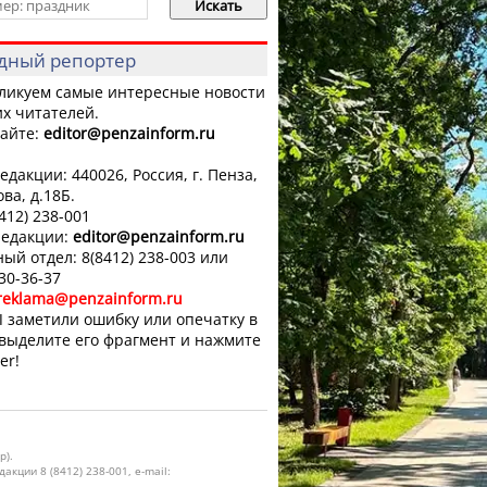
дный репортер
ликуем самые интересные новости
х читателей.
айте:
editor
@penzainform.ru
едакции: 440026, Россия, г. Пенза,
ова, д.18Б.
8412) 238-001
редакции:
editor
@penzainform.ru
ый отдел: 8(8412) 238-003 или
 30-36-37
reklama@penzainform.ru
 заметили ошибку или опечатку в
 выделите его фрагмент и нажмите
er!
р).
кции 8 (8412) 238-001, e-mail: