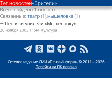
Тег новостей
«Зрители»
Всего найдено 1 новость
Связанные:
театр
(1)
мышеловка
(1)
Пензяки увидели «Мышеловку»
26 ноября 2003 11:44
Культура
Сетевое издание СМИ «ПензаИнформ», © 2011—2026
Перейти на ПК версию