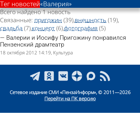
Тег новостей
«Валерия»
Всего найдено 1 новость
Связанные:
пригожин
(39)
внешность
(19)
свадьба
(7)
концерт
(6)
фотография
(5)
Валерии и Иосифу Пригожину понравился
Пензенский драмтеатр
18 октября 2012 14:19
Культура
Сетевое издание СМИ «ПензаИнформ», © 2011—2026
Перейти на ПК версию