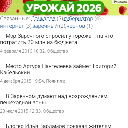
Тег новостей
Тег новостей
«Блог»
«Блог»
Всего найдено 15 новостей
Связанные:
бочкарев
(5)
губернатор
(4)
интернет
(3)
заречный
(2)
чернов
(1)
Мэр Заречного спросил у горожан, на что
потратить 20 млн из бюджета
4 февраля 2016 10:32
Общество
Место Артура Пантелеева займет Григорий
Кабельский
4 декабря 2015 19:54
Политика
В Заречном думают над возрождением
пешеходной зоны
23 июля 2015 12:33
Общество
Блогер Илья Варламов показал жителям