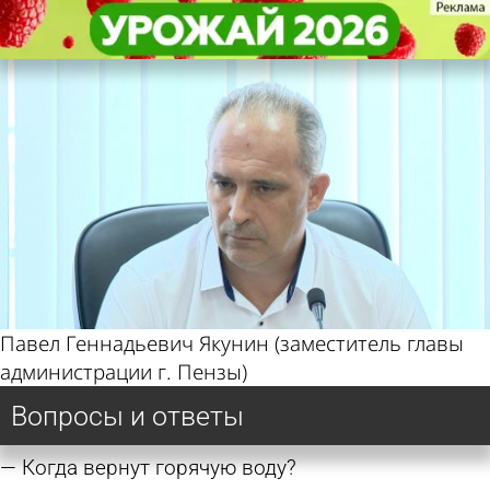
Спикеры
Спикеры
Отвечает Якунин Павел
Отвечает Якунин Павел
Геннадьевич
Геннадьевич
Павел Геннадьевич Якунин (заместитель главы
администрации г. Пензы)
Вопросы и ответы
Когда вернут горячую воду?