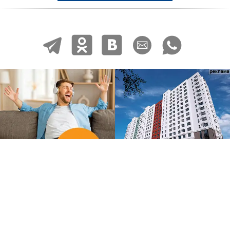
telegram
odnoklassniki
vkontakte
email
whatsapp