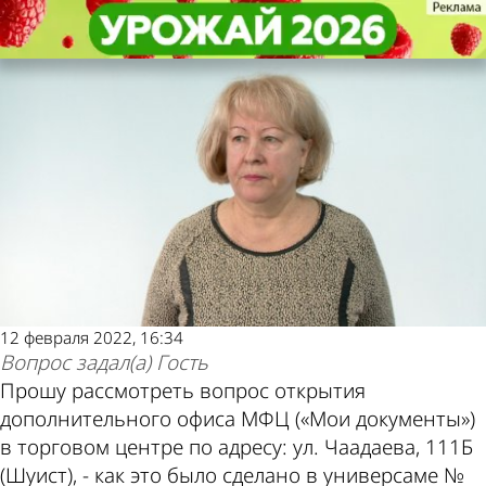
Социалка
Социалка
Можно ли открыть еще один
Можно ли открыть еще один
офис МФЦ?
офис МФЦ?
12 февраля 2022, 16:34
Вопрос задал(а)
Гость
Прошу рассмотреть вопрос открытия
дополнительного офиса МФЦ («Мои документы»)
в торговом центре по адресу: ул. Чаадаева, 111Б
(Шуист), - как это было сделано в универсаме №