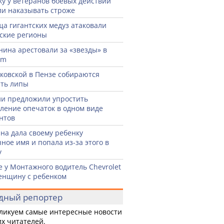
жу у ветеранов боевых действий
ли наказывать строже
а гигантских медуз атаковали
ские регионы
нина арестовали за «звезды» в
am
ковской в Пензе собираются
ть липы
ии предложили упростить
ление опечаток в одном виде
нтов
а дала своему ребенку
ное имя и попала из-за этого в
у
е у Монтажного водитель Chevrolet
енщину с ребенком
дный репортер
ликуем самые интересные новости
х читателей.