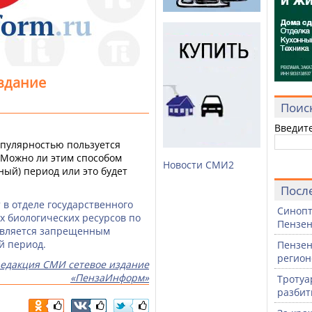
здание
Поис
Введит
опулярностью пользуется
 Можно ли этим способом
Новости СМИ2
ный) период или это будет
Посл
 в отделе государственного
Синопт
х биологических ресурсов по
Пензен
является запрещенным
й период.
Пензен
регион
едакция СМИ сетевое издание
«ПензаИнформ»
Тротуа
разби