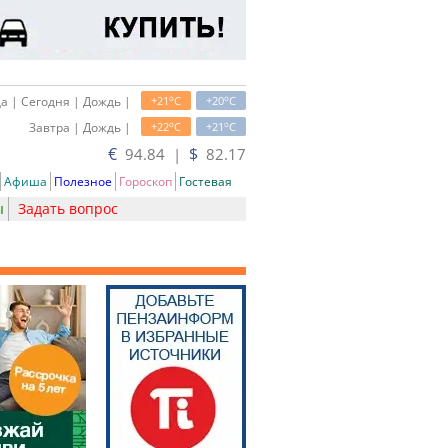
o
o
а | Сегодня | Дождь |
+21
C
+20
C
o
o
Завтра | Дождь |
+22
C
+21
C
€
$
94.84 |
82.17
Афиша
Полезное
Гороскоп
Гостевая
ы
Задать вопрос