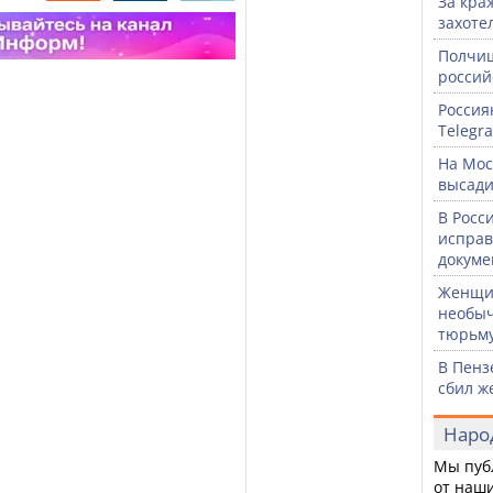
За кра
захоте
Полчищ
россий
Россия
Telegr
На Мос
высади
В Росс
исправ
докуме
Женщин
необыч
тюрьм
В Пенз
сбил ж
Наро
Мы пуб
от наши