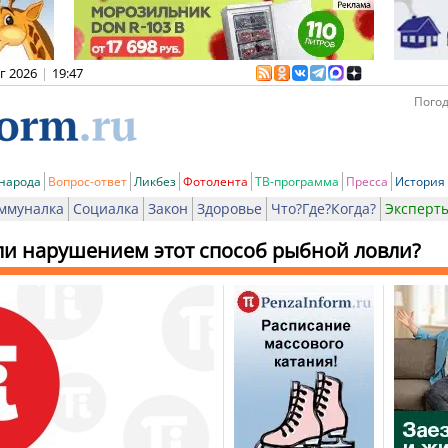
вг 2026
|
19:47
Погод
 народа
Вопрос-ответ
Ликбез
Фотолента
ТВ-программа
Пресса
История
ммуналка
Социалка
Закон
Здоровье
Что?Где?Когда?
Эксперт
 ли нарушением этот способ рыбной ловли?