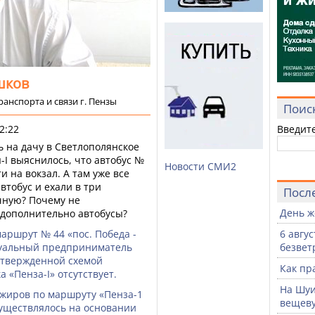
шков
анспорта и связи г. Пензы
Поис
2:22
Введит
ь на дачу в Светлополянское
-I выяснилось, что автобус №
Новости СМИ2
ти на вокзал. А там уже все
втобус и ехали в три
Посл
чную? Почему не
День ж
 дополнительно автобусы?
аршрут № 44 «пос. Победа -
6 авгу
дуальный предприниматель
безвет
 утвержденной схемой
Как пр
 «Пенза-I» отсутствует.
На Шуи
жиров по маршруту «Пенза-1
вещев
существлялось на основании