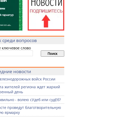
к среди вопросов
е ключевое слово
едние новости
елезнодорожных войск России
ста жителей региона ждет жаркий
ренный день
авильно - волею сУдеб или судЕб?
сте проведут благотворительную
ую ярмарку