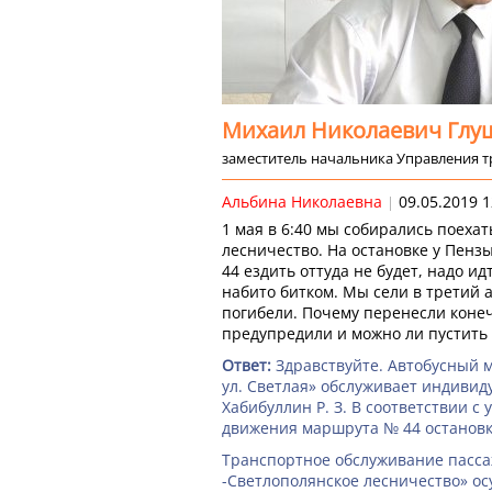
Михаил Николаевич Глу
заместитель начальника Управления тр
Альбина Николаевна
09.05.2019 1
|
1 мая в 6:40 мы собирались поехат
лесничество. На остановке у Пензы
44 ездить оттуда не будет, надо ид
набито битком. Мы сели в третий а
погибели. Почему перенесли коне
предупредили и можно ли пустить
Здравствуйте. Автобусный м
ул. Светлая» обслуживает индиви
Хабибуллин Р. З. В соответствии с
движения маршрута № 44 остановка
Транспортное обслуживание пасса
-Светлополянское лесничество» о