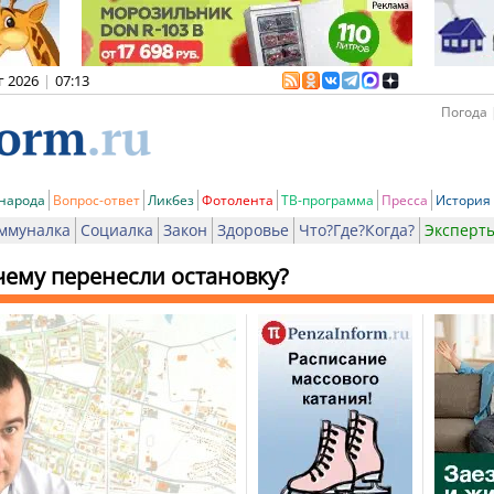
г 2026
|
07:13
Погода 
 народа
Вопрос-ответ
Ликбез
Фотолента
ТВ-программа
Пресса
История
ммуналка
Социалка
Закон
Здоровье
Что?Где?Когда?
Эксперт
ему перенесли остановку?