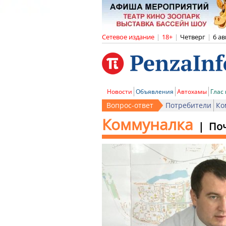
Сетевое издание
|
18+
|
Четверг
|
6 ав
Новости
Объявления
Автохамы
Глас
Вопрос-ответ
Потребители
Ко
Коммуналка
Поч