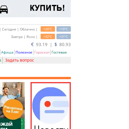
o
o
| Сегодня | Облачно |
+20
C
+19
C
o
o
Завтра | Ясно |
+32
C
+31
C
€
$
93.19 |
80.93
Афиша
Полезное
Гороскоп
Гостевая
ы
Задать вопрос