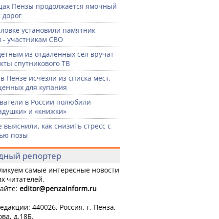
цах Пензы продолжается ямочный
 дорог
словке установили памятник
 - участникам СВО
етным из отдаленных сел вручат
кты спутникового ТВ
 в Пензе исчезли из списка мест,
енных для купания
ватели в России полюбили
адушки» и «книжки»
 выяснили, как снизить стресс с
ью позы
дный репортер
ликуем самые интересные новости
х читателей.
айте:
editor
@penzainform.ru
едакции: 440026, Россия, г. Пенза,
ова, д.18Б.