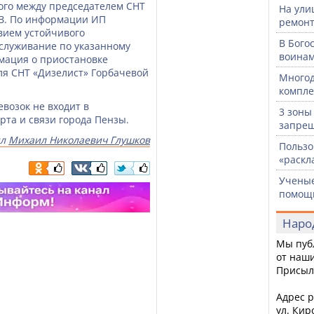
ого между председателем СНТ
На ули
 З. По информации ИП
ремонт
твием устойчивого
В Бого
служивание по указанному
воинам
мация о приостановке
ля СНТ «Дизелист» Горбачевой
Многод
компле
возок не входит в
3 зоны
та и связи города Пензы.
запрещ
ил
Михаил Николаевич Глушков
Пользо
«раскл
Ученые
помощ
Наро
Мы пуб
от наши
Присыл
Адрес р
ул. Кир