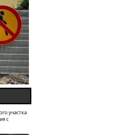
ого участка
ия с