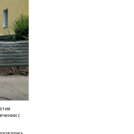
етия
ечении с
разовались