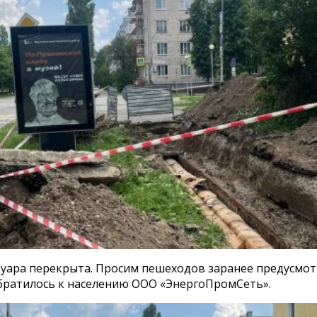
туара перекрыта. Просим пешеходов заранее предусмот
обратилось к населению ООО «ЭнергоПромСеть».