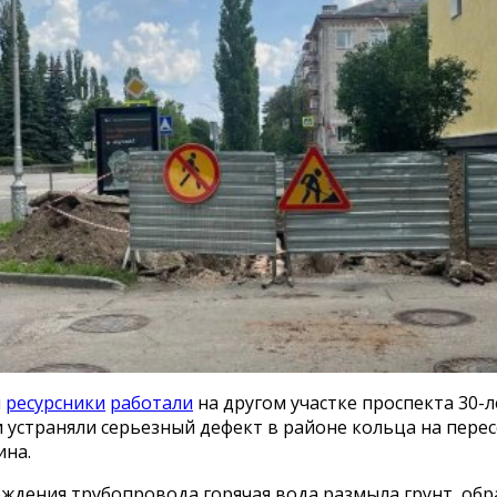
я
ресурсники
работали
на другом участке проспекта 30-л
 устраняли серьезный дефект в районе кольца на перес
ина.
еждения трубопровода горячая вода размыла грунт, об