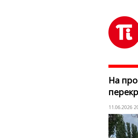
На про
перекр
11.06.2026 2