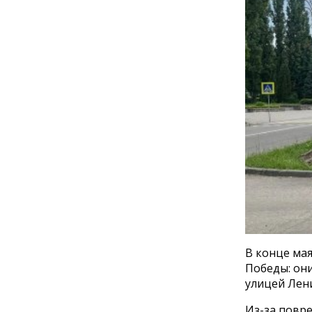
В конце ма
Победы: они
улицей Лен
Из-за повр