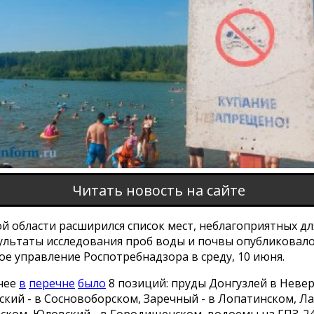
Читать новость на сайте
й области расширился список мест, неблагоприятных дл
зультаты исследования проб воды и почвы опубликовал
е управление Роспотребнадзора в среду, 10 июня.
нее
в
перечне
было
8 позиций: пруды Донгузлей в Неве
ский - в Сосновоборском, Заречный - в Лопатинском, Л
ском, Юловский - в Городищенском, водоемы на ГПЗ-24 