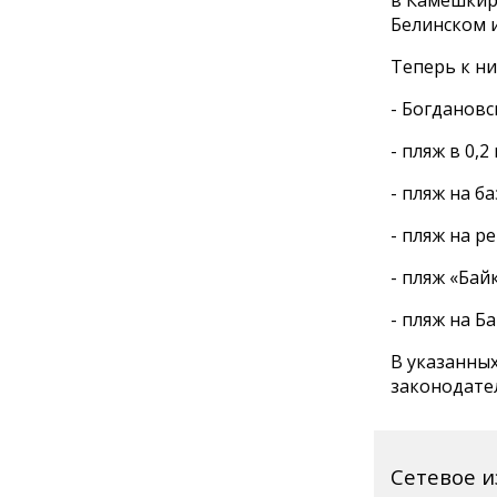
Белинском 
Теперь к ни
- Богдановск
- пляж в 0,
- пляж на б
- пляж на р
- пляж «Бай
- пляж на Б
В указанных
законодате
Сетевое 