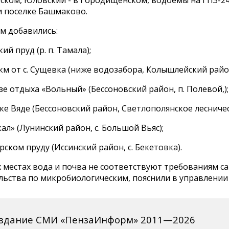
и поселке Башмаково.
м добавились:
ий пруд (р. п. Тамала);
2 км от с. Сущевка (ниже водозабора, Колышлейский райо
азе отдыха «Вольный» (Бессоновский район, п. Полевой,);
еке Вяде (Бессоновский район, Светлополянское лесничес
кал» (Лунинский район, с. Большой Вьяс);
арском пруду (Иссинский район, с. Бекетовка).
 местах вода и почва не соответствуют требованиям с
льства по микробиологическим, пояснили в управлении
издание СМИ «ПензаИнформ» 2011—2026