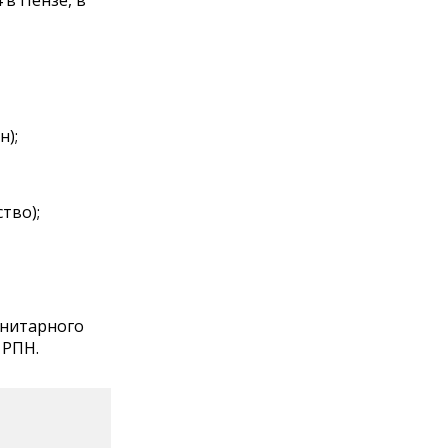
н);
тво);
анитарного
 РПН.