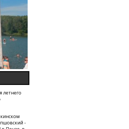
я летнего
о
ркинском
апшовский -
в Пензе, в