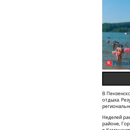
В Пензенско
отдыха. Ре
регионально
Неделей ра
районе, Гор
в Камешкир