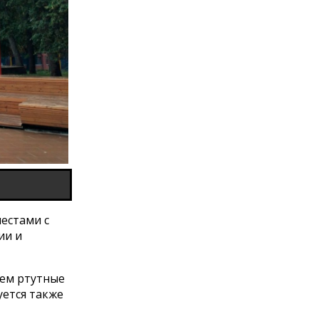
естами с
ии и
нем ртутные
уется также