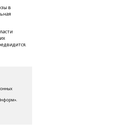
озы в
льная
ласти
их
редвидится.
ионных
Информ».