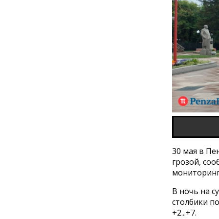
30 мая в П
грозой, со
мониторинг
В ночь на с
столбики по
+2...+7.