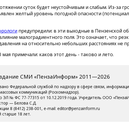
отяжении суток будет неустойчивым и слабым. Из-за гр
ъявлен желтый уровень погодной опасности (потенциа
орологи
предупредили: в эти выходные в Пензенской об
влияние малоградиентного поля. Это означает, что резк
давления на относительно небольших расстояниях не п
0 мая примечали: каков этот день - таково и лето.
издание СМИ «ПензаИнформ» 2011—2026
вано Федеральной службой по надзору в сфере связи, информац
 массовых коммуникаций (Роскомнадзор).
о ЭЛ № ФС 77-77315 от 10.12.2019 года. Учредитель ООО «Пенза
ктор — Белова С.Д.
ции 8 (8412) 238-001, e-mail: editor@penzainform.ru
 старше 18 лет.
сия
|
Пользовательское соглашение