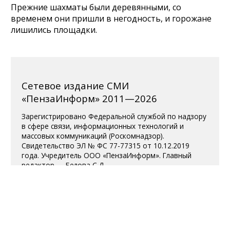
Прежние шахматы были деревянными, со
временем они пришли в негодность, и горожане
лишились площадки.
Сетевое издание СМИ
«ПензаИнформ» 2011—2026
Зарегистрировано Федеральной службой по надзору
в сфере связи, информационных технологий и
массовых коммуникаций (Роскомнадзор).
Свидетельство ЭЛ № ФС 77-77315 от 10.12.2019
года. Учредитель ООО «ПензаИнформ». Главный
редактор — Белова С.Д.
Телефон редакции 8 (8412) 238-001, e-mail:
editor@penzainform.ru
Для читателей старше 18 лет.
Полная версия
|
Пользовательское
соглашение