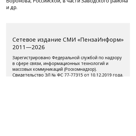
Воронова, Российской, в части Заводского района
и др.
Сетевое издание СМИ «ПензаИнформ»
2011—2026
Зарегистрировано Федеральной службой по надзору
в сфере связи, информационных технологий и
массовых коммуникаций (Роскомнадзор).
Свидетельство ЭЛ № ФС 77-77315 от 10.12.2019 года.
Учредитель ООО «ПензаИнформ». Главный редактор
— Белова С.Д.
Телефон редакции 8 (8412) 238-001, e-mail:
editor@penzainform.ru
Для читателей старше 18 лет.
Полная версия
|
Пользовательское
соглашение