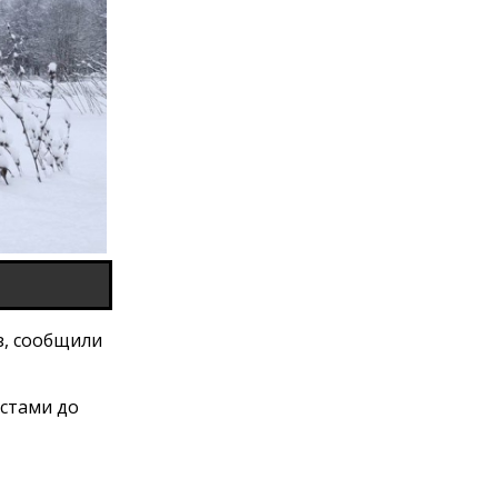
з, сообщили
естами до