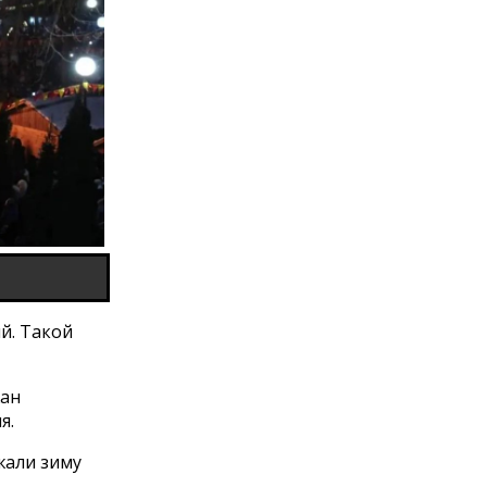
й. Такой
жан
я.
жали зиму