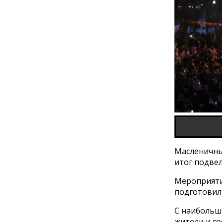
Масленичны
итог подве
Мероприят
подготовили
С наибольш
жители и г