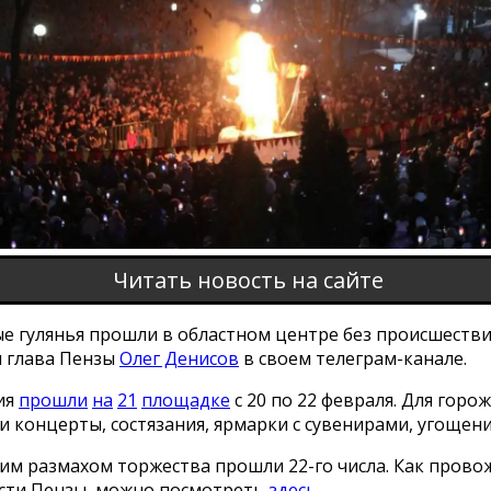
Читать новость на сайте
е гулянья прошли в областном центре без происшестви
л глава Пензы
Олег Денисов
в своем телеграм-канале.
ия
прошли
на
21
площадке
с 20 по 22 февраля. Для горо
 концерты, состязания, ярмарки с сувенирами, угощени
им размахом торжества прошли 22-го числа. Как прово
ости Пензы, можно посмотреть
здесь
.